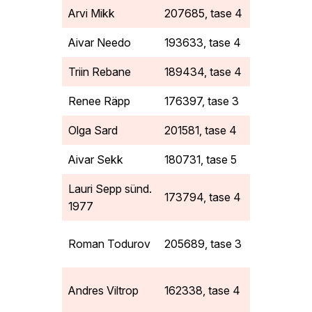
Arvi Mikk
207685, tase 4
5137169
Aivar Needo
193633, tase 4
5101250
Triin Rebane
189434, tase 4
5823454
Renee Räpp
176397, tase 3
5395227
Olga Sard
201581, tase 4
5305352
Aivar Sekk
180731, tase 5
5029938
Lauri Sepp sünd.
173794, tase 4
5164739
1977
Roman Todurov
205689, tase 3
5880321
Andres Viltrop
162338, tase 4
5390053