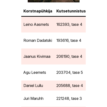
Korstnapühkija
Kutsetunnistus
Telefon
Leino Aasmets
162393, tase 4
5528512
Roman Dadatski
193616, tase 4
51916401
Jaanus Kivimaa
206190, tase 4
5553850
Agu Leemets
203704, tase 5
5221165
Daniel Lullu
205688, tase 4
5686465
Juri Maruhh
221248, tase 3
5373839