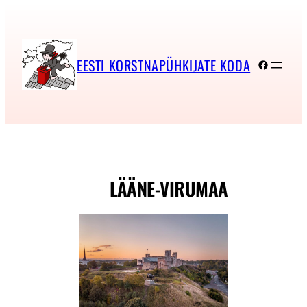
Liigu
sisu
juurde
EESTI KORSTNAPÜHKIJATE KODA
Faceboo
LÄÄNE-VIRUMAA